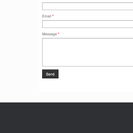
Email
*
Message
*
Send