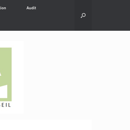
ion
Audit