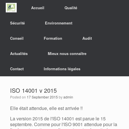
Accueil
Qualité
Sécurité
Environnement
Conseil
Formation
Audit
Actualités
Mieux nous connaître
Contact
Informations légales
ISO 14001 v 2015
Posted on
17 September 2015
by
admin
Elle était attendue, elle est arrivée !!
La version 2015 de l'ISO 14001 est parue le 15
septembre. Comme pour l'ISO 9001 attendue pour la