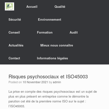
Accueil
Qualité
Sécurité
Environnement
Conseil
Formation
Audit
Actualités
Mieux nous connaître
Contact
Informations légales
Risques psychosociaux et ISO45003
Posted on
10 November 2021
by
admin
La prise en compte des risques psychosociaux est un sujet de
plus en plus présent en entreprise comme le démontre la
parution cet été de la première norme ISO sur le sujet :
l’ISO45003.