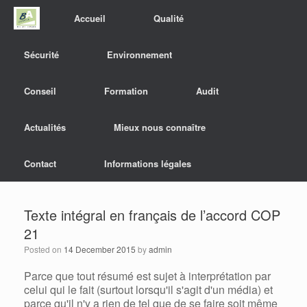
Accueil
Qualité
Sécurité
Environnement
Conseil
Formation
Audit
Actualités
Mieux nous connaître
Contact
Informations légales
Texte intégral en français de l’accord COP
21
Posted on
14 December 2015
by
admin
Parce que tout résumé est sujet à interprétation par
celui qui le fait (surtout lorsqu'il s'agit d'un média) et
parce qu'il n'y a rien de tel que de se faire soit même